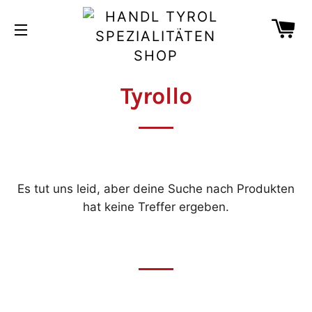
↵
↵
↵
↵
Zum Inhalt springen
Zum Menü springen
Fußzeile springen
Barrierefreiheits-Widget öffnen
W
SEITENNAVIGATION
Tyrollo
Es tut uns leid, aber deine Suche nach Produkten
hat keine Treffer ergeben.