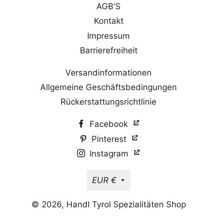
AGB'S
Kontakt
Impressum
Barrierefreiheit
Versandinformationen
Allgemeine Geschäftsbedingungen
Rückerstattungsrichtlinie
(öffnet in neuem Tab)
Facebook
(öffnet in neuem Tab)
Pinterest
(öffnet in neuem Tab)
Instagram
Währung
EUR €
© 2026,
Handl Tyrol Spezialitäten Shop